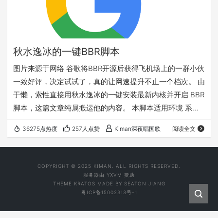
秋水逸冰的一键BBR脚本
图片来源于网络 谷歌将BBR开源后获得飞机场上的一群小伙
一致好评，决定试试了，真的让网速提升不止一个档次。 由
于懒，索性直接用秋水逸冰的一键安装最新内核并开启 BBR
脚本，这篇文章纯属搬运他的内容。 本脚本适用环境 系统
支持：CentOS 6+，Debian 7+，Ubuntu 12+ 虚拟技术：
36275点热度
257人点赞
Kiman深夜唱国歌
阅读全文
OpenVZ 以外的，比如 KVM、Xen、VMware 等 内存要
求：≥128M 日期 ：2017 年 02 月 22 日 使用方法 使用
root用户登录，运行以下命令： wget --no-check-certif…
COPYRIGHT © 2025 KIMAN. ALL RIGHTS RESERVED.
服务器由
YXVM
赞助
THEME
KRATOS
MADE BY
SEATON JIANG
粤ICP备15002313号-1