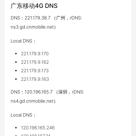
广东移动4G DNS
DNS：221.179.38.7 （广州，rDNS:
ns3.gd.cnmobile.net）
Local DNS：
221.179.9.170
221.179.9.162
221.179.9.173
221.179.9.163
DNS：120.196.165.7 （深圳，rDNS:
ns4.gd.cnmobile.net）
Local DNS：
120.196.165.246